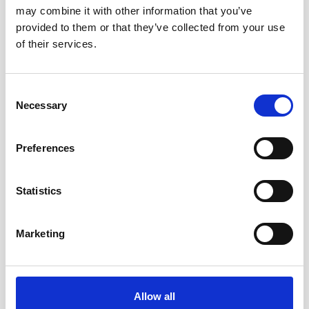
may combine it with other information that you’ve
provided to them or that they’ve collected from your use
of their services.
Consent
ADAPTÉ À CHACUN
Necessary
Selection
Notre gamme de produits Quatral est conçue pour répondre
aux besoins spécifiques de chaque consommateur.
Preferences
Statistics
Marketing
Des formules mieux adaptées aux besoins de tous
Allow all