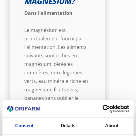
MAGNÉSIUM?
Dans l’alimentation
Le magnésium est
principalement fourni par
l’alimentation. Les aliments
suivants sont riches en
magnésium: céréales
complètes, noix, légumes
verts, eau minérale riche en
magnésium, fruits secs,
bananes sans oublier le
chocolat.
Les aliments riches en
lipides, sucres ajoutés ainsi
Consent
Details
About
que l’alcool sont très