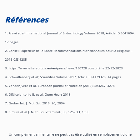
Références
1. Alawi et al, International Journal of Endocrinology Volume 2018, Article ID 9041694,
17 pages
2. Conseil Supérieur de la Santé Recommandations nutritionnelles pour la Belgique –
2016 CSS 9285
3. https://www.efsa.europa.eu/en/press/news/150728 consulté le
22/12/2023
4. Schwalfenberg et al; Scientifica Volume 2017, Article ID 4179326, 14 pages
5. Vandevijvere et al, European Journal of Nutrition (2019) 58:3267–3278
6. DiNicolantonio JJ, et al. Open Heart 2018
7. Grober Int. J. Mol. Sci. 2019, 20, 2094
8. Kimura et al J. Nutr. Sci. Vitaminol., 36, S25-S33, 1990
Un complément alimentaire ne peut pas être utilisé en remplacement d’une