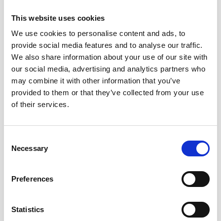
pauvres en magnésium. De
This website uses cookies
même, une eau de
We use cookies to personalise content and ads, to
distribution dure contient
provide social media features and to analyse our traffic.
davantage de magnésium
We also share information about your use of our site with
qu’une eau de distribution
our social media, advertising and analytics partners who
2
douce
.
may combine it with other information that you’ve
provided to them or that they’ve collected from your use
of their services.
Consent
Necessary
Selection
Preferences
Statistics