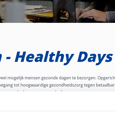
 - Healthy Days
oveel mogelijk mensen gezonde dagen te bezorgen. Opgerich
oegang tot hoogwaardige gezondheidszorg tegen betaalbare
nder gezonde dagen, geen goede dagen.
 tot een zeer succesvol, internationaal gezondheidszorgbedr
n in het verbeteren van de gezondheidszorg.
rtaalt dit zich in het aanbieden van hoogwaardige product