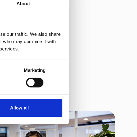
About
 Wij zijn uitgegroeid tot een
 verschil maken voor onze
oeken naar nieuwe
se our traffic. We also share
den. Samen met onze
ers who may combine it with
 services.
 gezondheidszorg van hoge
Marketing
Allow all