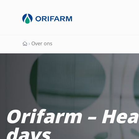
›
Over ons
Voorpagina
Orifarm – Hea
days