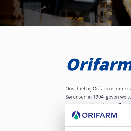
Orifarm
Ons doel bij Orifarm is om z
Sørensen in 1994, geven we t
uit het oog te verliezen. Zo
Orifarm heeft zich ontwikkeld
streeft de nummer één te zij
Voor onze Healthcare unit ve