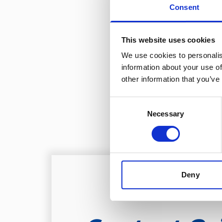
Consent
in Promotionele Rx, Generiek
toonaangevende leverancier o
stakeholders.
This website uses cookies
Zowel door organische groei,
We use cookies to personalis
mogelijkheden om uit te brei
information about your use of
other information that you’ve
zustereenheid Health Access 
kwaliteit toegankelijk te mak
Consent
Necessary
Selection
Deny