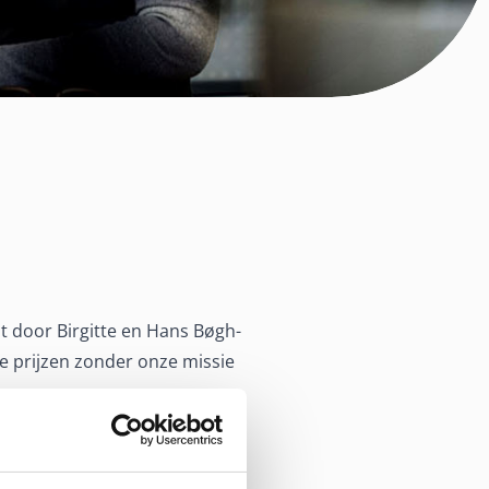
t door Birgitte en Hans Bøgh-
 prijzen zonder onze missie
ijf, dat er voortdurend naar
en en gevestigde huismerken