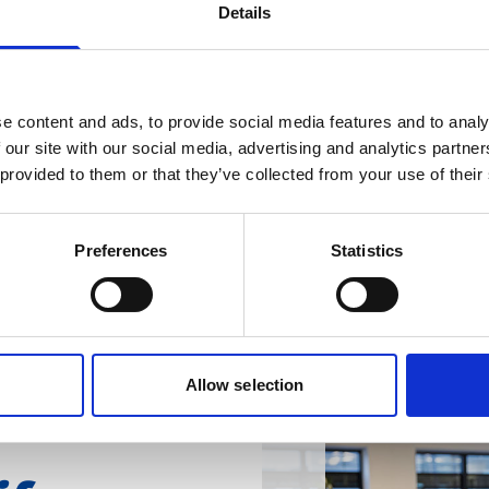
Details
e geneesmiddelen, Vitaminen en Over-the-counter producten.
p deze gebieden, en wij blijven groeien omdat wij echt het
 overnames als door win-win partnerschappen blijven wij z
e content and ads, to provide social media features and to analy
den naar nieuwe markten en onze productlijnen uit te brei
 our site with our social media, advertising and analytics partn
 provided to them or that they’ve collected from your use of their
is het onze missie om de markt uit te dagen en betaalbare
en voor iedereen tijdens het gezondheidstraject.
Preferences
Statistics
Allow selection